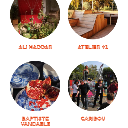
ALI HADDAR
ATELIER +1
BAPTISTE
CARIBOU
VANDAELE