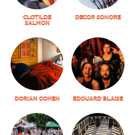
CLOTILDE
DECOR SONORE
SALMON
DORIAN COHEN
EDOUARD BLAISE