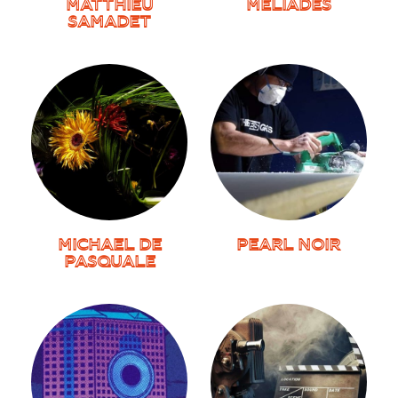
MATTHIEU
MÉLIADÈS
SAMADET
MICHAEL DE
PEARL NOIR
PASQUALE