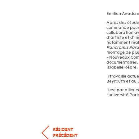
Emilien Awada es
Après des études
commande pour la 
collaboration av
d’artiste et d’in
notamment réali
Panoramis Par
montage de plusi
« Nouveaux Comma
documentaires,
(Isabelle Rèbre
Il travaille actu
Beyrouth et au 
Il est par aille
l’université Pari
RÉSIDENT
PRÉCÉDENT