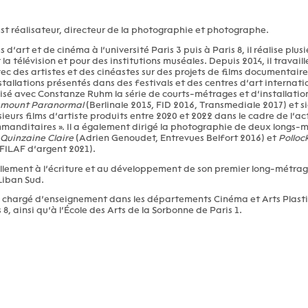
t réalisateur, directeur de la photographie et photographe.
 d’art et de cinéma à l’université Paris 3 puis à Paris 8, il réalise plus
télévision et pour des institutions muséales. Depuis 2014, il travaille
ec des artistes et des cinéastes sur des projets de films documentaire
stallations présentés dans des festivals et des centres d’art internati
sé avec Constanze Ruhm la série de courts-métrages et d’installatio
amount Paranormal
(Berlinale 2015, FID 2016, Transmediale 2017) et sig
eurs films d’artiste produits entre 2020 et 2022 dans le cadre de l’ac
nditaires ». Il a également dirigé la photographie de deux longs-m
Quinzaine Claire
(Adrien Genoudet, Entrevues Belfort 2016) et
Pollock
, FILAF d’argent 2021).
ellement à l’écriture et au développement de son premier long-métrage
Liban Sud.
urs chargé d’enseignement dans les départements Cinéma et Arts Plast
s 8, ainsi qu’à l’École des Arts de la Sorbonne de Paris 1.