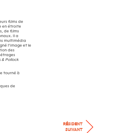
ieurs films de
 en étroite
s, de films
onaux. Il a
ns multimédia
né l’image et le
tion des
étrages
 & Pollock
 tourné à
iques de
RÉSIDENT
SUIVANT