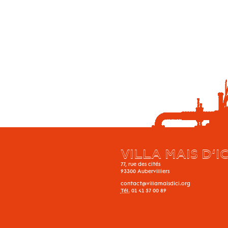
VILLA MAIS D’IC
77, rue des cités
93300
Aubervilliers
contact@villamaisdici.org
Tél.
01 41 57 00 89