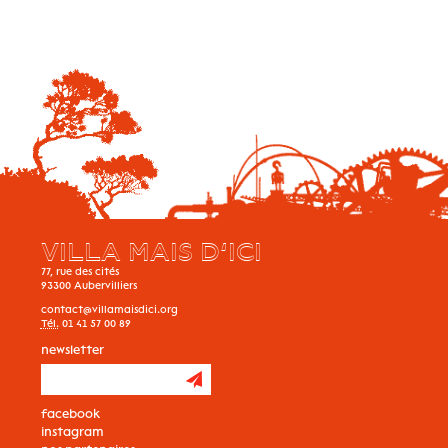
VILLA MAIS D’ICI
77, rue des cités
93300
Aubervilliers
contact@villamaisdici.org
Tél.
01 41 57 00 89
newsletter
facebook
instagram