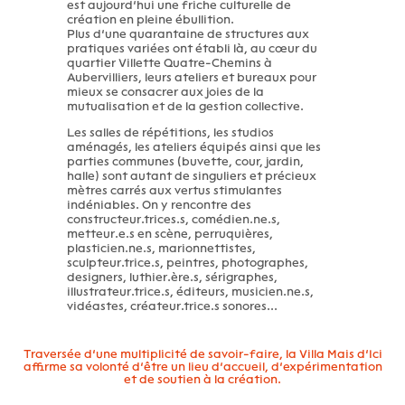
est aujourd’hui une friche culturelle de
création en pleine ébullition.
Plus d’une quarantaine de structures aux
pratiques variées ont établi là, au cœur du
quartier Villette Quatre-Chemins à
Aubervilliers, leurs ateliers et bureaux pour
mieux se consacrer aux joies de la
mutualisation et de la gestion collective.
Les salles de répétitions, les studios
aménagés, les ateliers équipés ainsi que les
parties communes (buvette, cour, jardin,
halle) sont autant de singuliers et précieux
mètres carrés aux vertus stimulantes
indéniables. On y rencontre des
constructeur.trices.s, comédien.ne.s,
metteur.e.s en scène, perruquières,
plasticien.ne.s, marionnettistes,
sculpteur.trice.s, peintres, photographes,
designers, luthier.ère.s, sérigraphes,
illustrateur.trice.s, éditeurs, musicien.ne.s,
vidéastes, créateur.trice.s sonores...
Traversée d’une multiplicité de savoir-faire, la Villa Mais d’Ici
affirme sa volonté d’être un lieu d’accueil, d’expérimentation
et de soutien à la création.