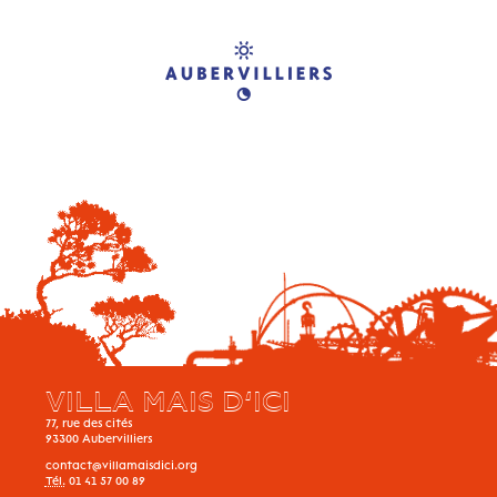
VILLA MAIS D’ICI
77, rue des cités
93300
Aubervilliers
contact@villamaisdici.org
Tél.
01 41 57 00 89