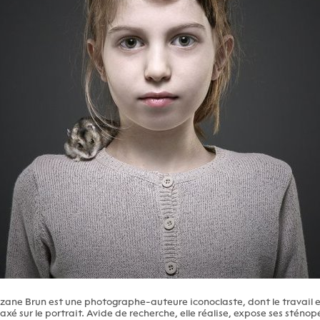
zane Brun est une photographe-auteure iconoclaste, dont le travail e
axé sur le portrait. Avide de recherche, elle réalise, expose ses sténo