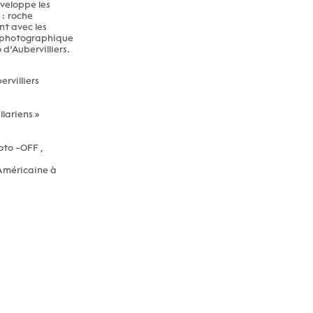
éveloppe les
 : roche
nt avec les
ge photographique
d’Aubervilliers.
rvilliers
lariens »
oto –OFF ,
-Américaine à