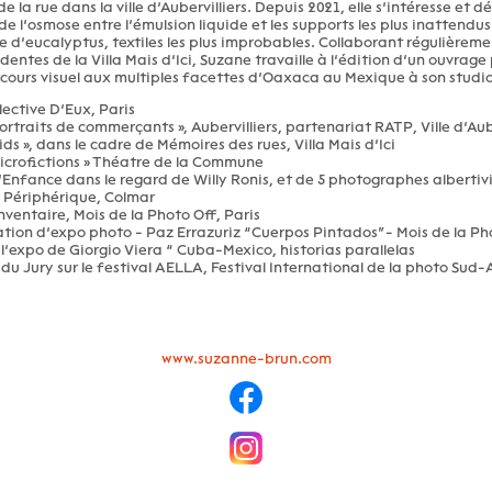
de la rue dans la ville d’Aubervilliers. Depuis 2021, elle s’intéresse et d
de l’osmose entre l’émulsion liquide et les supports les plus inattendus
ce d’eucalyptus, textiles les plus improbables. Collaborant régulièreme
entes de la Villa Mais d’Ici, Suzane travaille à l’édition d’un ouvra
cours visuel aux multiples facettes d’Oaxaca au Mexique à son studio 
lective D’Eux, Paris
Portraits de commerçants », Aubervilliers, partenariat RATP, Ville d’Aube
ids », dans le cadre de Mémoires des rues, Villa Mais d’Ici
Microfictions » Théatre de la Commune
L’Enfance dans le regard de Willy Ronis, et de 5 photographes albertivil
e Périphérique, Colmar
inventaire, Mois de la Photo Off, Paris
ation d’expo photo - Paz Errazuriz “Cuerpos Pintados”- Mois de la Ph
l’expo de Giorgio Viera “ Cuba-Mexico, historias parallelas
du Jury sur le festival AELLA, Festival International de la photo Sud
www.suzanne-brun.com