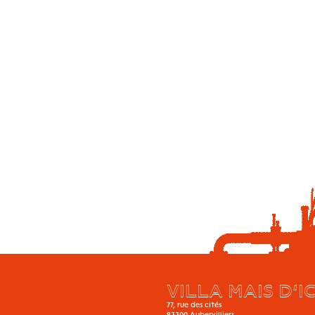
VILLA MAIS D’IC
77, rue des cités
93300
Aubervilliers