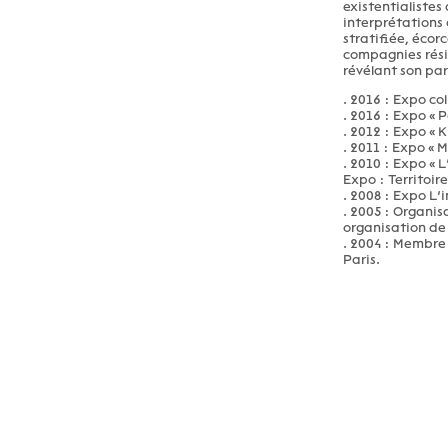
existentialistes 
interprétations 
stratifiée, écor
compagnies résid
révélant son par
. 2016 : Expo col
. 2016 : Expo « 
. 2012 : Expo « K
. 2011 : Expo « 
. 2010 : Expo « 
Expo : Territoir
. 2008 : Expo L’
. 2005 : Organis
organisation de 
. 2004 : Membre 
Paris.