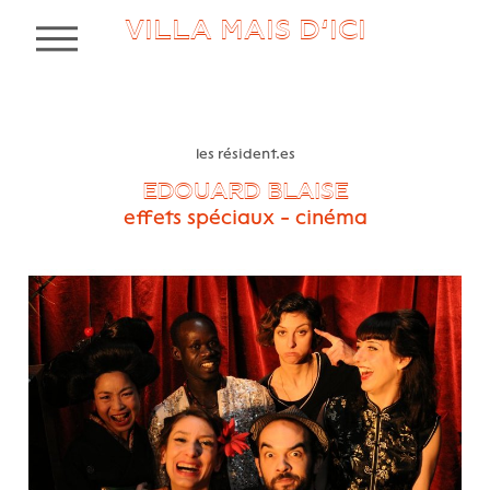
VILLA MAIS D’ICI
MENU
les résident.es
EDOUARD BLAISE
effets spéciaux - cinéma