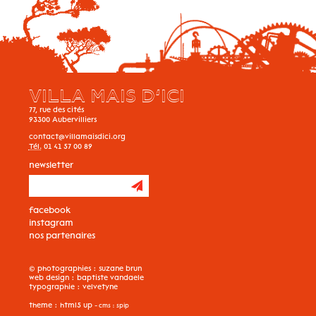
VILLA MAIS D’ICI
77, rue des cités
93300
Aubervilliers
contact@villamaisdici.org
Tél.
01 41 57 00 89
newsletter
facebook
instagram
nos partenaires
© photographies :
suzane brun
web design :
baptiste vandaele
typographie :
velvetyne
theme :
html5 up
- cms :
spip