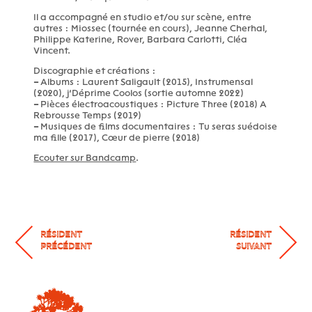
Il a accompagné en studio et/ou sur scène, entre
autres : Miossec (tournée en cours), Jeanne Cherhal,
Philippe Katerine, Rover, Barbara Carlotti, Cléa
Vincent.
Discographie et créations :
–
Albums : Laurent Saligault (2015), Instrumensal
(2020), j’Déprime Coolos (sortie automne 2022)
–
Pièces électroacoustiques : Picture Three (2018) A
Rebrousse Temps (2019)
–
Musiques de films documentaires : Tu seras suédoise
ma fille (2017), Cœur de pierre (2018)
Ecouter sur Bandcamp
.
RÉSIDENT
RÉSIDENT
PRÉCÉDENT
SUIVANT