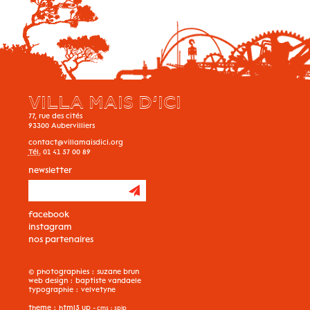
VILLA MAIS D’ICI
77, rue des cités
93300
Aubervilliers
contact@villamaisdici.org
Tél.
01 41 57 00 89
newsletter
facebook
instagram
nos partenaires
© photographies :
suzane brun
web design :
baptiste vandaele
typographie :
velvetyne
theme :
html5 up
- cms :
spip