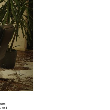
eurs
e est