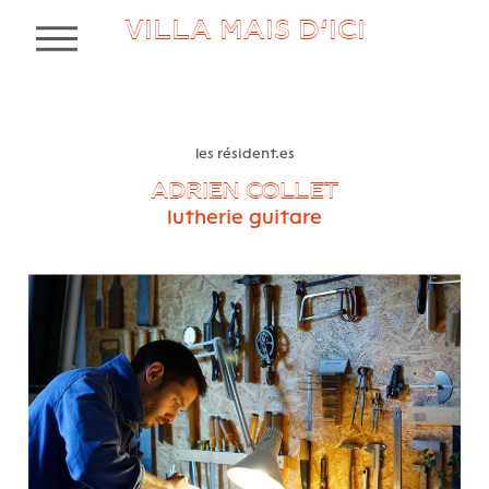
VILLA MAIS D’ICI
MENU
les résident.es
ADRIEN COLLET
lutherie guitare