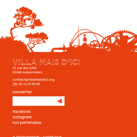
VILLA MAIS D’ICI
77, rue des cités
93300
Aubervilliers
contact@villamaisdici.org
Tél.
01 41 57 00 89
newsletter
facebook
instagram
nos partenaires
© photographies :
suzane brun