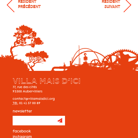
RÉSIDENT
RÉSIDENT
PRÉCÉDENT
SUIVANT
VILLA MAIS D’ICI
77, rue des cités
93300
Aubervilliers
contact@villamaisdici.org
Tél.
01 41 57 00 89
newsletter
facebook
instagram