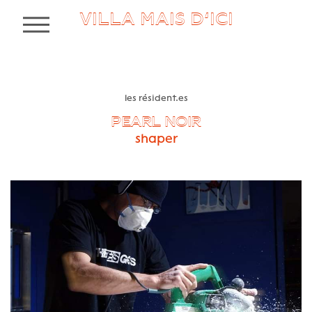
VILLA MAIS D’ICI
MENU
les résident.es
PEARL NOIR
shaper