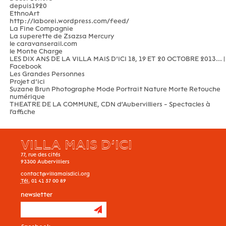
depuis1920
EthnoArt
http://laborei.wordpress.com/feed/
La Fine Compagnie
La superette de Zsazsa Mercury
le caravanserail.com
le Monte Charge
LES DIX ANS DE LA VILLA MAIS D’ICI 18, 19 ET 20 OCTOBRE 2013... |
Facebook
Les Grandes Personnes
Projet d’ici
Suzane Brun Photographe Mode Portrait Nature Morte Retouche
numérique
THEATRE DE LA COMMUNE, CDN d'Aubervilliers - Spectacles à
l'affiche
VILLA MAIS D’ICI
77, rue des cités
93300
Aubervilliers
contact@villamaisdici.org
Tél.
01 41 57 00 89
newsletter