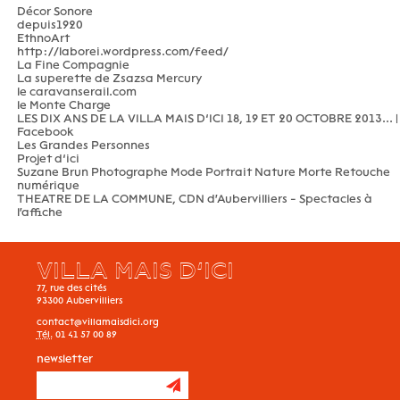
Décor Sonore
depuis1920
EthnoArt
http://laborei.wordpress.com/feed/
La Fine Compagnie
La superette de Zsazsa Mercury
le caravanserail.com
le Monte Charge
LES DIX ANS DE LA VILLA MAIS D’ICI 18, 19 ET 20 OCTOBRE 2013... |
Facebook
Les Grandes Personnes
Projet d’ici
Suzane Brun Photographe Mode Portrait Nature Morte Retouche
numérique
THEATRE DE LA COMMUNE, CDN d'Aubervilliers - Spectacles à
l'affiche
VILLA MAIS D’ICI
77, rue des cités
93300
Aubervilliers
contact@villamaisdici.org
Tél.
01 41 57 00 89
newsletter