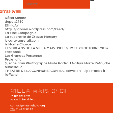
SITES WEB
Décor Sonore
depuis1920
EthnoArt
http://laborei.wordpress.com/feed/
La Fine Compagnie
La superette de Zsazsa Mercury
le caravanserail.com
le Monte Charge
LES DIX ANS DE LA VILLA MAIS D’ICI 18, 19 ET 20 OCTOBRE 2013... |
Facebook
Les Grandes Personnes
Projet d’ici
Suzane Brun Photographe Mode Portrait Nature Morte Retouche
numérique
THEATRE DE LA COMMUNE, CDN d'Aubervilliers - Spectacles à
l'affiche
VILLA MAIS D’ICI
77, rue des cités
93300
Aubervilliers
contact@villamaisdici.org
Tél.
01 41 57 00 89