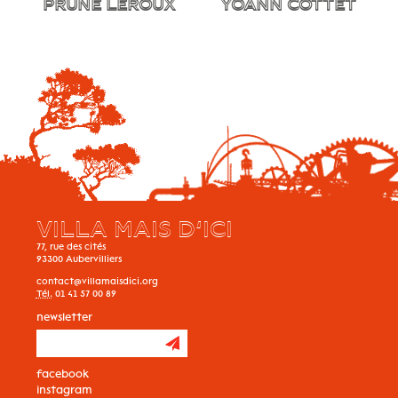
PRUNE LEROUX
YOANN COTTET
VILLA MAIS D’ICI
77, rue des cités
93300
Aubervilliers
contact@villamaisdici.org
Tél.
01 41 57 00 89
newsletter
facebook
instagram