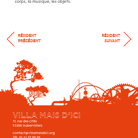
corps, la musique, les objets.
RÉSIDENT
RÉSIDENT
PRÉCÉDENT
SUIVANT
VILLA MAIS D’ICI
77, rue des cités
93300
Aubervilliers
contact@villamaisdici.org
Tél.
01 41 57 00 89