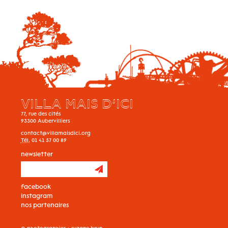
VILLA MAIS D’ICI
77, rue des cités
93300
Aubervilliers
contact@villamaisdici.org
Tél.
01 41 57 00 89
newsletter
facebook
instagram
nos partenaires