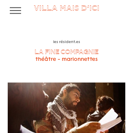
VILLA MAIS D’ICI
MENU
les résident.es
LA FINE COMPAGNIE
théâtre - marionnettes