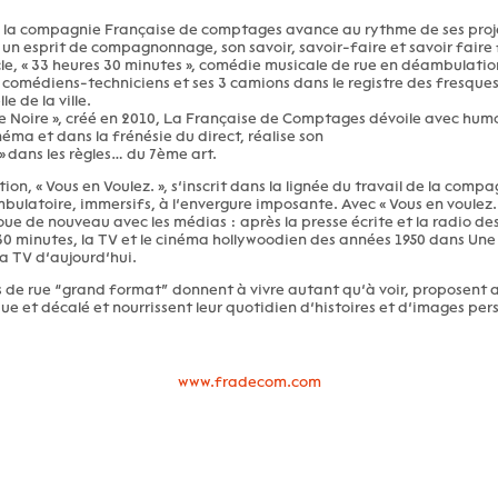
 la compagnie Française de comptages avance au rythme de ses proj
n esprit de compagnonnage, son savoir, savoir-faire et savoir faire 
e, « 33 heures 30 minutes », comédie musicale de rue en déambulation,
5 comédiens-techniciens et ses 3 camions dans le registre des fresqu
e de la ville.
e Noire », créé en 2010, La Française de Comptages dévoile avec humo
ma et dans la frénésie du direct, réalise son
 dans les règles… du 7ème art.
ion, « Vous en Voulez. », s’inscrit dans la lignée du travail de la compa
ulatoire, immersifs, à l’envergure imposante. Avec « Vous en voulez. 
e de nouveau avec les médias : après la presse écrite et la radio de
0 minutes, la TV et le cinéma hollywoodien des années 1950 dans Une 
a TV d’aujourd’hui.
s de rue “grand format” donnent à vivre autant qu’à voir, proposent 
que et décalé et nourrissent leur quotidien d’histoires et d’images per
www.fradecom.com