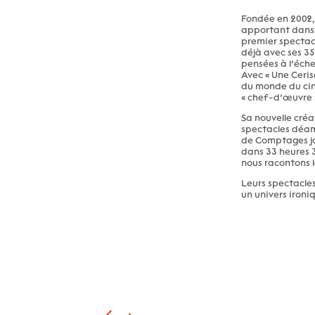
Fondée en 2002,
apportant dans u
premier spectacl
déjà avec ses 3
pensées à l’échell
Avec « Une Ceris
du monde du ciné
« chef-d’œuvre »
Sa nouvelle créat
spectacles déamb
de Comptages jou
dans 33 heures 3
nous racontons l
Leurs spectacle
un univers ironi