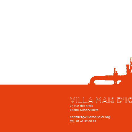
VILLA MAIS D’IC
77, rue des cités
93300
Aubervilliers
contact@villamaisdici.org
Tél.
01 41 57 00 89