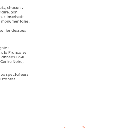
ets, chacun y
faire. Son
 s’inscrivait
es monumentales,
ur les dessous
gnie :
», la Française
s années 1930
Cerise Noire,
aux spectateurs
sistantes.