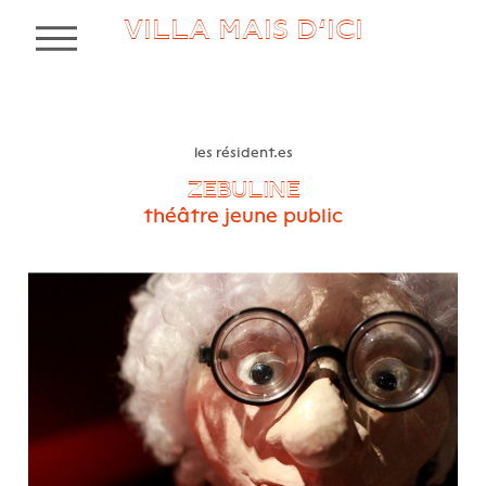
VILLA MAIS D’ICI
MENU
les résident.es
ZEBULINE
théâtre jeune public