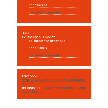
0666937706
cie.zebuline@gmail.com
Julie
Le Rossignol-Gueant
co-directrice artistique
0663010039
cie.zebuline@gmail.com
Facebook :
https://www.facebook.com/Compagnie
Z...
Instagram :
https://www.instagram.com
/zebuline_...