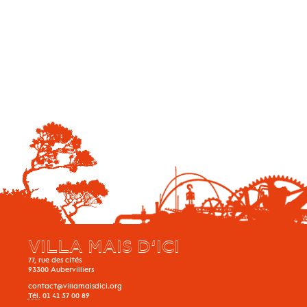
VILLA MAIS D’ICI
77, rue des cités
93300
Aubervilliers
contact@villamaisdici.org
Tél.
01 41 57 00 89