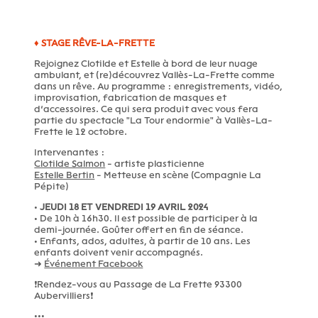
♦ STAGE RÊVE-LA-FRETTE
Rejoignez Clotilde et Estelle à bord de leur nuage
ambulant, et (re)découvrez Vallès-La-Frette comme
dans un rêve. Au programme : enregistrements, vidéo,
improvisation, fabrication de masques et
d’accessoires. Ce qui sera produit avec vous fera
partie du spectacle "La Tour endormie" à Vallès-La-
Frette le 12 octobre.
Intervenantes :
Clotilde Salmon
- artiste plasticienne
Estelle Bertin
- Metteuse en scène (Compagnie La
Pépite)
•
JEUDI 18 ET VENDREDI 19 AVRIL 2024
• De 10h à 16h30. Il est possible de participer à la
demi-journée. Goûter offert en fin de séance.
• Enfants, ados, adultes, à partir de 10 ans. Les
enfants doivent venir accompagnés.
➜
Événement Facebook
❗️Rendez-vous au Passage de La Frette 93300
Aubervilliers❗️
•••