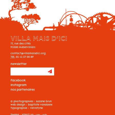
VILLA MAIS D’ICI
77, rue des cités
93300
Aubervilliers
contact@villamaisdici.org
Tél.
01 41 57 00 89
newsletter
facebook
instagram
nos partenaires
© photographies :
suzane brun
web design :
baptiste vandaele
typographie :
velvetyne
theme :
html5 up
- cms :
spip