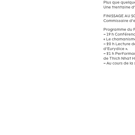
Plus que quelques
Une trentaine d’
FINISSAGE AU SO
Commissaire d’ex
Programme du F
–
19 h Conférenc
« Le chamanisme
–
20 h Lecture d
d’Eurydice ».
–
21 h Performanc
de Thich Nhat 
–
Au cours de la 