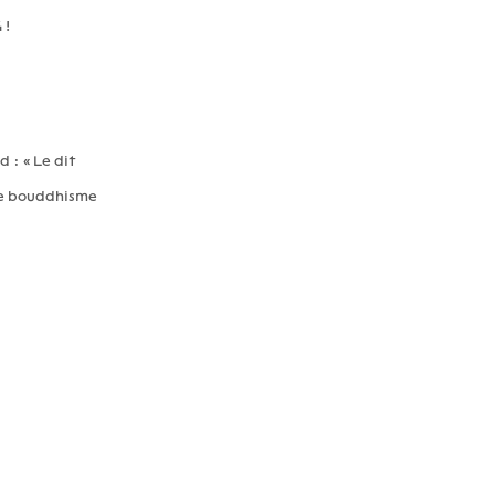
 !
: « Le dit
 le bouddhisme