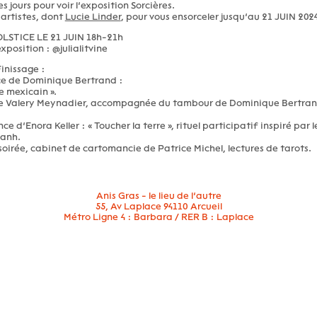
 jours pour voir l’exposition Sorcières.
artistes, dont
Lucie Linder
, pour vous ensorceler jusqu’au 21 JUIN 2024
LSTICE LE 21 JUIN 18h-21h
position : @julialitvine
inissage :
e de Dominique Bertrand :
 mexicain ».
e Valery Meynadier, accompagnée du tambour de Dominique Bertrand 
e d’Enora Keller : « Toucher la terre », rituel participatif inspiré par
Hanh.
soirée, cabinet de cartomancie de Patrice Michel, lectures de tarots.
Anis Gras - le lieu de l’autre
55, Av Laplace 94110 Arcueil
Métro Ligne 4 : Barbara / RER B : Laplace