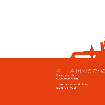
VILLA MAIS D’IC
77, rue des cités
93300
Aubervilliers
contact@villamaisdici.org
Tél.
01 41 57 00 89