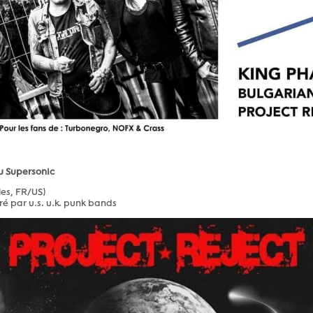
u Supersonic
es, FR/US)
é par u.s. u.k. punk bands