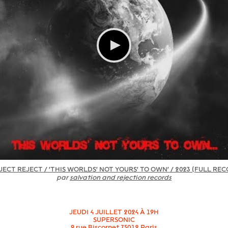
ECT REJECT / 'THIS WORLDS' NOT YOURS' TO OWN' / 2023 (FULL RE
par
salvation and rejection records
JEUDI 4 JUILLET 2024 À 19H
SUPERSONIC
9 rue Biscornet 75012 Paris