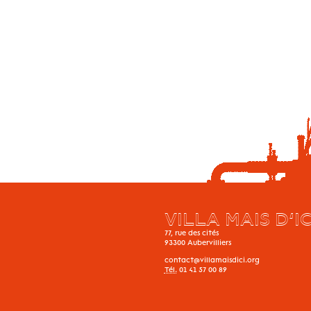
VILLA MAIS D’IC
77, rue des cités
93300
Aubervilliers
contact@villamaisdici.org
Tél.
01 41 57 00 89