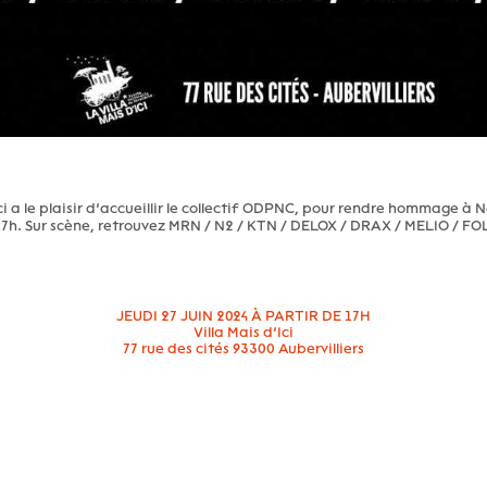
ci a le plaisir d’accueillir le collectif ODPNC, pour rendre hommage à N
 17h. Sur scène, retrouvez MRN / N2 / KTN / DELOX / DRAX / MELIO / F
JEUDI 27 JUIN 2024 À PARTIR DE 17H
Villa Mais d’Ici
77 rue des cités 93300 Aubervilliers