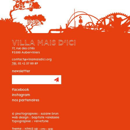
VILLA MAIS D’ICI
77, rue des cités
93300
Aubervilliers
contact@villamaisdici.org
Tél.
01 41 57 00 89
newsletter
facebook
instagram
nos partenaires
© photographies :
suzane brun
web design :
baptiste vandaele
typographie :
velvetyne
theme :
html5 up
- cms :
spip