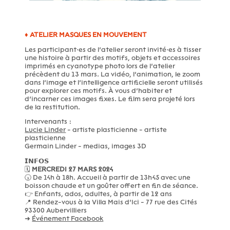
♦ ATELIER MASQUES EN MOUVEMENT
Les participant·es de l’atelier seront invité·es à tisser
une histoire à partir des motifs, objets et accessoires
imprimés en cyanotype photo lors de l’atelier
précèdent du 13 mars. La vidéo, l’animation, le zoom
dans l’image et l’intelligence artificielle seront utilisés
pour explorer ces motifs. À vous d’habiter et
d’incarner ces images fixes. Le film sera projeté lors
de la restitution.
Intervenants :
Lucie Linder
- artiste plasticienne - artiste
plasticienne
Germain Linder - medias, images 3D
𝗜𝗡𝗙𝗢𝗦
🗓
MERCREDI 27 MARS 2024
🕠 De 14h à 18h. Accueil à partir de 13h45 avec une
boisson chaude et un goûter offert en fin de séance.
👉 Enfants, ados, adultes, à partir de 12 ans
📍 Rendez-vous à la Villa Mais d’Ici - 77 rue des Cités
93300 Aubervilliers
➜
Événement Facebook