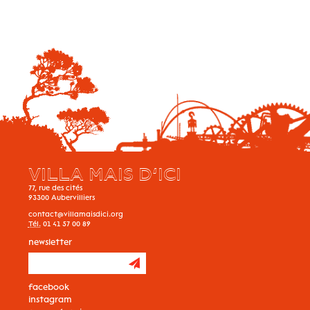
VILLA MAIS D’ICI
77, rue des cités
93300
Aubervilliers
contact@villamaisdici.org
Tél.
01 41 57 00 89
newsletter
facebook
instagram