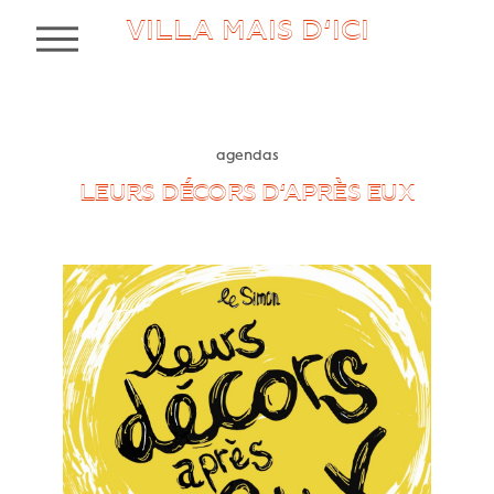
VILLA MAIS D’ICI
MENU
agendas
LEURS DÉCORS D’APRÈS EUX