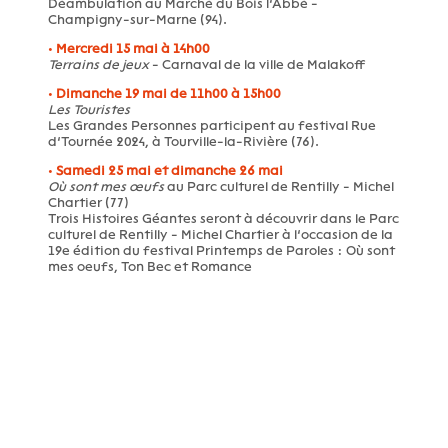
Déambulation au Marché du Bois l’Abbé -
Champigny-sur-Marne (94).
•
Mercredi 15 mai à 14h00
Terrains de jeux
- Carnaval de la ville de Malakoff
•
Dimanche 19 mai de 11h00 à 15h00
Les Touristes
Les Grandes Personnes participent au festival Rue
d’Tournée 2024, à Tourville-la-Rivière (76).
•
Samedi 25 mai et dimanche 26 mai
Où sont mes œufs
au Parc culturel de Rentilly - Michel
Chartier (77)
Trois Histoires Géantes seront à découvrir dans le Parc
culturel de Rentilly - Michel Chartier à l’occasion de la
19e édition du festival Printemps de Paroles : Où sont
mes oeufs, Ton Bec et Romance