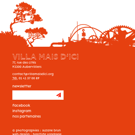
VILLA MAIS D’ICI
77, rue des cités
93300
Aubervilliers
contact@villamaisdici.org
Tél.
01 41 57 00 89
newsletter
facebook
instagram
nos partenaires
© photographies :
suzane brun
web design :
baptiste vandaele