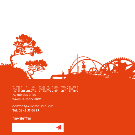
VILLA MAIS D’ICI
77, rue des cités
93300
Aubervilliers
contact@villamaisdici.org
Tél.
01 41 57 00 89
newsletter