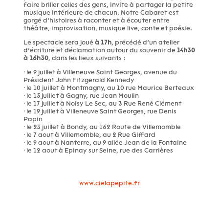
faire briller celles des gens, invite à partager la petite
musique intérieure de chacun. Notre Cabaret est
gorgé d’histoires à raconter et à écouter entre
théâtre, improvisation, musique live, conte et poésie.
Le spectacle sera joué
à 17h
, précédé d’un atelier
d’écriture et déclamation autour du souvenir de
14h30
à 16h30
, dans les lieux suivants :
⸱ le 9 juillet à Villeneuve Saint Georges, avenue du
Président John Fitzgerald Kennedy
⸱ le 10 juillet à Montmagny, au 10 rue Maurice Berteaux
⸱ le 15 juillet à Gagny, rue Jean Moulin
⸱ le 17 juillet à Noisy Le Sec, au 3 Rue René Clément
⸱ le 19 juillet à Villeneuve Saint Georges, rue Denis
Papin
⸱ le 23 juillet à Bondy, au 162 Route de Villemomble
⸱ le 7 aout à Villemomble, au 2 Rue Giffard
⸱ le 9 aout à Nanterre, au 9 allée Jean de la Fontaine
⸱ le 12 aout à Epinay sur Seine, rue des Carrières
www.cielapepite.fr