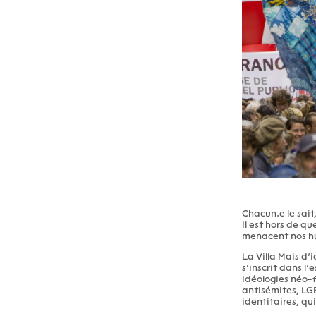
Chacun.e le sait
Il est hors de q
menacent nos h
La Villa Mais d’i
s’inscrit dans l
idéologies néo-f
antisémites, LGB
identitaires, qu