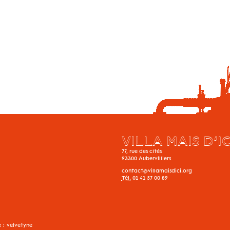
VILLA MAIS D’IC
77, rue des cités
93300
Aubervilliers
contact@villamaisdici.org
Tél.
01 41 57 00 89
e :
velvetyne