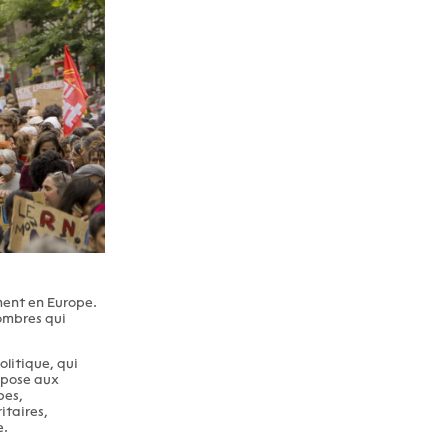
ment en Europe.
sombres qui
olitique, qui
oppose aux
bes,
itaires,
e.