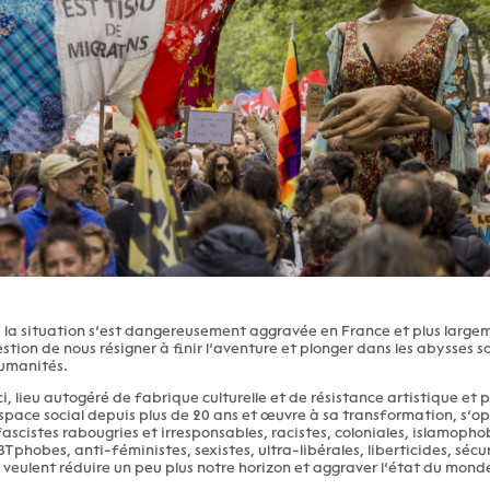
, la situation s’est dangereusement aggravée en France et plus large
uestion de nous résigner à finir l’aventure et plonger dans les abysses 
umanités.
ci, lieu autogéré de fabrique culturelle et de résistance artistique et p
’espace social depuis plus de 20 ans et œuvre à sa transformation, s’
ascistes rabougries et irresponsables, racistes, coloniales, islamopho
Tphobes, anti-féministes, sexistes, ultra-libérales, liberticides, sécur
i veulent réduire un peu plus notre horizon et aggraver l’état du mond