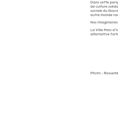
Dans cette pers
de culture solida
sociale du Nouve
autre monde rad
Nos imaginaires
La Villa Mais d’I
alternative forte
Photo : Rassemb