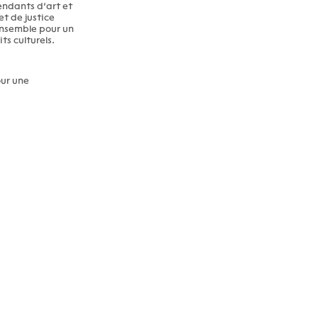
endants d’art et
et de justice
ensemble pour un
s culturels.
our une