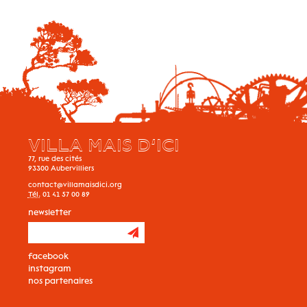
VILLA MAIS D’ICI
77, rue des cités
93300
Aubervilliers
contact@villamaisdici.org
Tél.
01 41 57 00 89
newsletter
facebook
instagram
nos partenaires