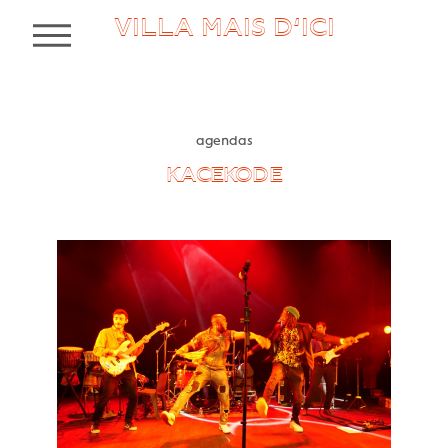
VILLA MAIS D’ICI
MENU
agendas
KACEKODE