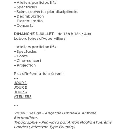
–
Ateliers participatifs
–
Spectacles
–
Scènes ouvertes pluridisciplinaire
–
Déambulation
–
Plateau radio
–
Concerts
DIMANCHE 3 JUILLET
- de 13h à 18h / Aux
Laboratoires d’Aubervilliers
–
Ateliers participatifs
–
Spectacles
–
Conte
–
Ciné-concert
–
Projection
Plus d’informations à venir
•••
JOUR 1
JOUR 2
JOUR 3
ATELIERS
•••
Visuel : Design – Angeline Ostinelli & Antoine
Bertaudière.
Typographie – Pilowlava par Anton Moglia et Jérémy
Landes (Velvetyne Type Foundry)