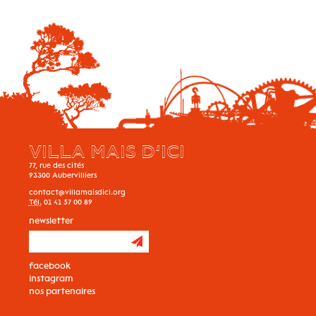
VILLA MAIS D’ICI
77, rue des cités
93300
Aubervilliers
contact@villamaisdici.org
Tél.
01 41 57 00 89
newsletter
facebook
instagram
nos partenaires