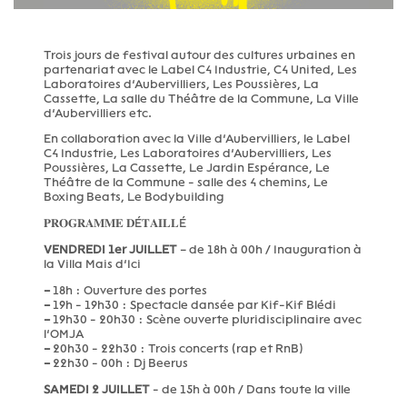
Trois jours de festival autour des cultures urbaines en
partenariat avec le Label C4 Industrie, C4 United, Les
Laboratoires d’Aubervilliers, Les Poussières, La
Cassette, La salle du Théâtre de la Commune, La Ville
d’Aubervilliers etc.
En collaboration avec la Ville d’Aubervilliers, le Label
C4 Industrie, Les Laboratoires d’Aubervilliers, Les
Poussières, La Cassette, Le Jardin Espérance, Le
Théâtre de la Commune - salle des 4 chemins, Le
Boxing Beats, Le Bodybuilding
𝐏𝐑𝐎𝐆𝐑𝐀𝐌𝐌𝐄 𝐃É𝐓𝐀𝐈𝐋𝐋É
VENDREDI 1er JUILLET
– de 18h à 00h / Inauguration à
la Villa Mais d’Ici
–
18h : Ouverture des portes
–
19h - 19h30 : Spectacle dansée par Kif-Kif Blédi
–
19h30 - 20h30 : Scène ouverte pluridisciplinaire avec
l’OMJA
–
20h30 - 22h30 : Trois concerts (rap et RnB)
–
22h30 - 00h : Dj Beerus
SAMEDI 2 JUILLET
- de 15h à 00h / Dans toute la ville