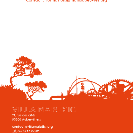
Contact : formations@mainsdoeuvres.org
VILLA MAIS D’ICI
77, rue des cités
93300
Aubervilliers
contact@villamaisdici.org
Tél.
01 41 57 00 89