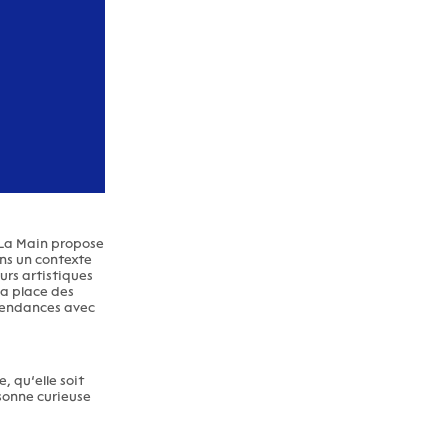
 La Main propose
ans un contexte
urs artistiques
la place des
épendances avec
, qu’elle soit
rsonne curieuse