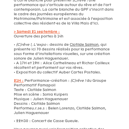
a carte blanche pour présenter
(C)rêve !
une
performance qui s’articule autour du rêve et de l’art
contemporain. La carte blanche du GPF s’inscrit dans
le cadre des journées européennes du
Matrimoine/Patrimoine et est associée à l’exposition
collective des résident·es de la Villa Mais d’Ici.
> Samedi 21 septembre :
Ouverture des portes à 14h
•
(C)rêve !, L’expo
: dessins de
Clotilde Salmon
, qui
présente ici 70 dessins réalisés pour la performance
sous forme d’installations visuelles, sur une création
sonore de Julien Haguenauer.
• A 17H et 19H : Alice Cathelineau et Richar Cailleux
récoltent et performent sur vos rêves.
• Exposition du collectif Auber Cartes Postales.
21H :
Performance-création :
(C)rêve !
du Groupe
Performatif Famapoil
Texte : Clotilde Salmon
Mise en scène : Sonia Kuipers
Musique : Julien Haguenauer
Dessins : Clotilde Salmon
Performeu.r.se.s : Belen Lorenzo, Clotilde Salmon,
Julien Haguenauer
• 22H30 : Concert de Casse Gueule.