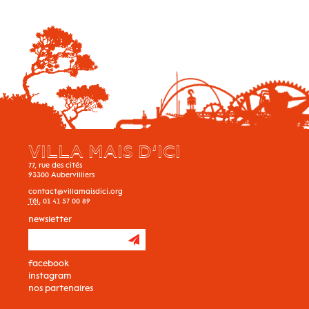
VILLA MAIS D’ICI
77, rue des cités
93300
Aubervilliers
contact@villamaisdici.org
Tél.
01 41 57 00 89
newsletter
facebook
instagram
nos partenaires