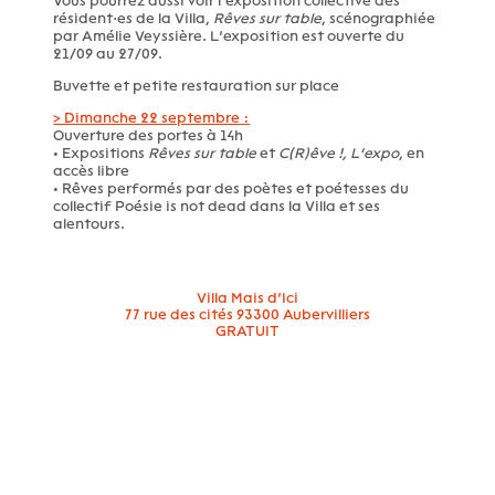
Vous pourrez aussi voir l’exposition collective des
résident·es de la Villa,
Rêves sur table
, scénographiée
par Amélie Veyssière. L’exposition est ouverte du
21/09 au 27/09.
Buvette et petite restauration sur place
> Dimanche 22 septembre :
Ouverture des portes à 14h
• Expositions
Rêves sur table
et
C(R)êve !, L’expo
, en
accès libre
• Rêves performés par des poètes et poétesses du
collectif Poésie is not dead dans la Villa et ses
alentours.
Villa Mais d’Ici
77 rue des cités 93300 Aubervilliers
GRATUIT