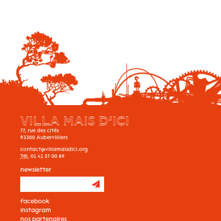
VILLA MAIS D’ICI
77, rue des cités
93300
Aubervilliers
contact@villamaisdici.org
Tél.
01 41 57 00 89
newsletter
facebook
instagram
nos partenaires