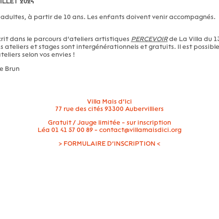
ILLET 2024
 adultes, à partir de 10 ans. Les enfants doivent venir accompagnés.
crit dans le parcours d’ateliers artistiques
PERCEVOIR
de La Villa du 1
 ateliers et stages sont intergénérationnels et gratuits. Il est possibl
teliers selon vos envies !
e Brun
Villa Mais d’Ici
77 rue des cités 93300 Aubervilliers
Gratuit / Jauge limitée - sur inscription
Léa 01 41 57 00 89 - contact@villamaisdici.org
>
FORMULAIRE D’INSCRIPTION
<