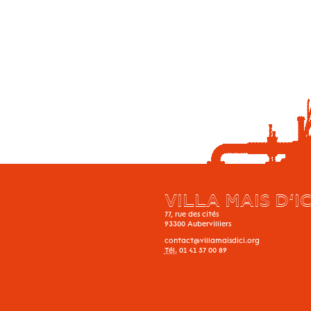
VILLA MAIS D’IC
77, rue des cités
93300
Aubervilliers
contact@villamaisdici.org
Tél.
01 41 57 00 89