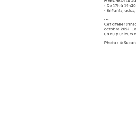
MERCREDI 10 JU
• De 17h à 19h30
• Enfants, ados,
•••
Cet atelier s’ins
octobre 2024. Les
un ou plusieurs a
Photo : © Suzan