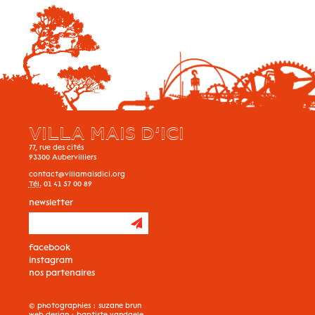
VILLA MAIS D’ICI
77, rue des cités
93300
Aubervilliers
contact@villamaisdici.org
Tél.
01 41 57 00 89
newsletter
facebook
instagram
nos partenaires
© photographies :
suzane brun
web design :
baptiste vandaele