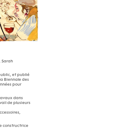
, Sarah
ublic, et publié
la Biennale des
années pour
travaux dans
vail de plusieurs
ccessoires,
e constructrice