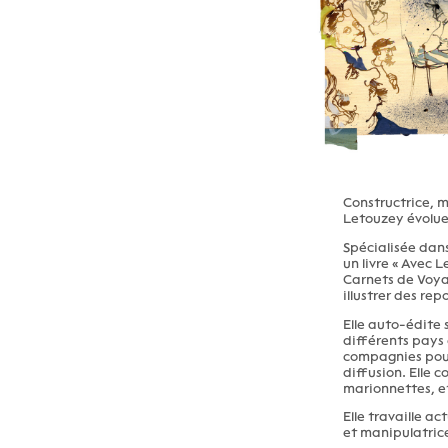
Constructrice, m
Letouzey évolue 
Spécialisée dans 
un livre « Avec 
Carnets de Voyag
illustrer des re
Elle auto-édite 
différents pays e
compagnies pour 
diffusion. Elle 
marionnettes, et
Elle travaille a
et manipulatric