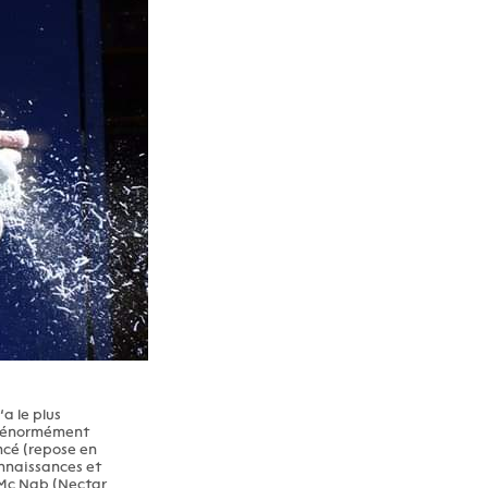
a le plus
ai énormément
encé (repose en
onnaissances et
y Mc Nab (Nectar