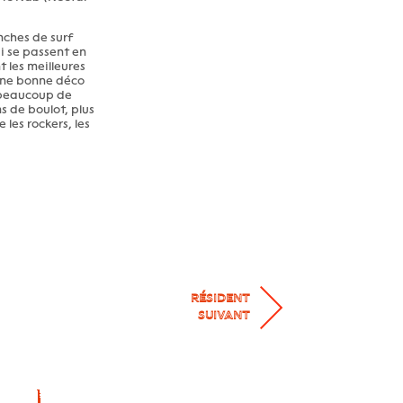
nches de surf
ui se passent en
t les meilleures
 une bonne déco
 beaucoup de
s de boulot, plus
les rockers, les
RÉSIDENT
SUIVANT