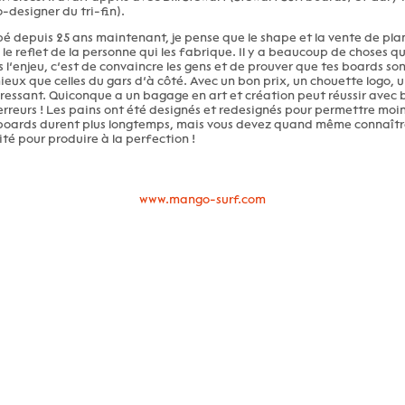
-designer du tri-fin).
é depuis 25 ans maintenant, je pense que le shape et la vente de pla
 le reflet de la personne qui les fabrique. Il y a beaucoup de choses q
 l’enjeu, c’est de convaincre les gens et de prouver que tes boards son
ieux que celles du gars d’à côté. Avec un bon prix, un chouette logo,
éressant. Quiconque a un bagage en art et création peut réussir avec
erreurs ! Les pains ont été designés et redesignés pour permettre moin
 boards durent plus longtemps, mais vous devez quand même connaître 
ité pour produire à la perfection !
www.mango-surf.com