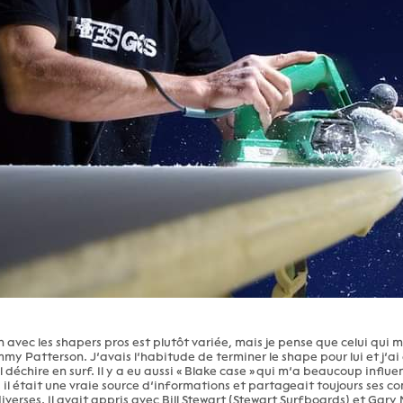
 avec les shapers pros est plutôt variée, mais je pense que celui qui m’
immy Patterson. J’avais l’habitude de terminer le shape pour lui et j’
il déchire en surf. Il y a eu aussi « Blake case » qui m’a beaucoup influ
 il était une vraie source d’informations et partageait toujours ses c
iverses. Il avait appris avec Bill Stewart (Stewart Surfboards) et Gar