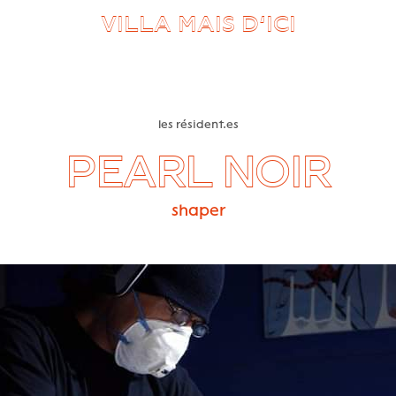
VILLA MAIS D’ICI
les résident.es
PEARL NOIR
shaper