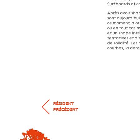
Surfboards et co
Après avoir shap
sont aujourd’hui
ce moment, alors
ou en tout cas m
et un shape int
tentatives et d’
de solidité. Les
courbes, la dens
RÉSIDENT
PRÉCÉDENT