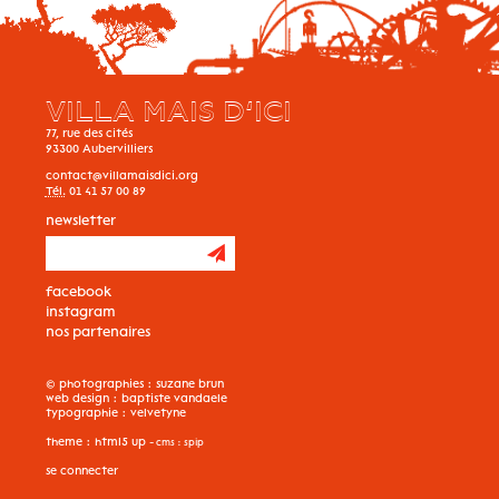
VILLA MAIS D’ICI
77, rue des cités
93300
Aubervilliers
contact@villamaisdici.org
Tél.
01 41 57 00 89
newsletter
facebook
instagram
nos partenaires
© photographies :
suzane brun
web design :
baptiste vandaele
typographie :
velvetyne
theme :
html5 up
- cms :
spip
se connecter