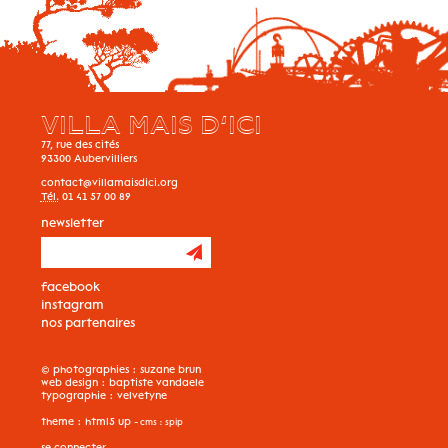
VILLA MAIS D’ICI
77, rue des cités
93300
Aubervilliers
contact@villamaisdici.org
Tél.
01 41 57 00 89
newsletter
facebook
instagram
nos partenaires
© photographies :
suzane brun
web design :
baptiste vandaele
typographie :
velvetyne
theme :
html5 up
- cms :
spip
se connecter