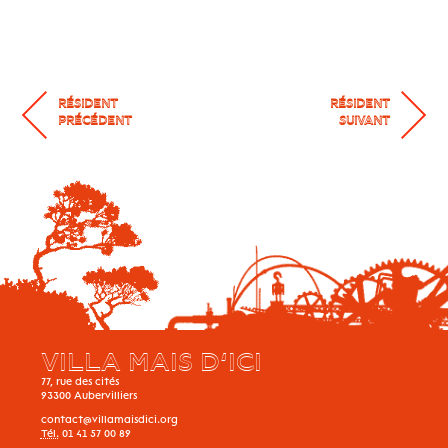
RÉSIDENT
RÉSIDENT
PRÉCÉDENT
SUIVANT
VILLA MAIS D’ICI
77, rue des cités
93300
Aubervilliers
contact@villamaisdici.org
Tél.
01 41 57 00 89