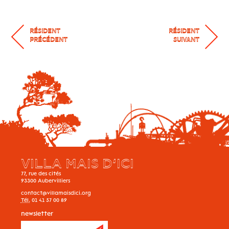
RÉSIDENT
RÉSIDENT
PRÉCÉDENT
SUIVANT
VILLA MAIS D’ICI
77, rue des cités
93300
Aubervilliers
contact@villamaisdici.org
Tél.
01 41 57 00 89
newsletter