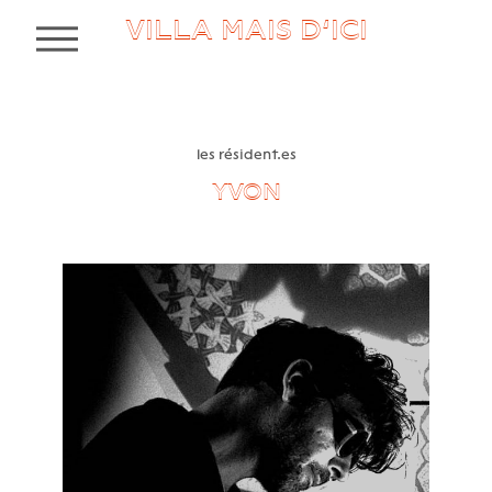
VILLA MAIS D’ICI
MENU
les résident.es
YVON