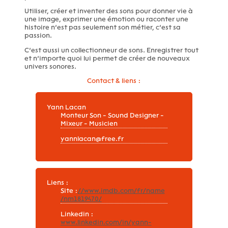
Utiliser, créer et inventer des sons pour donner vie à
une image, exprimer une émotion ou raconter une
histoire n’est pas seulement son métier, c’est sa
passion.
C’est aussi un collectionneur de sons. Enregistrer tout
et n’importe quoi lui permet de créer de nouveaux
univers sonores.
Contact & liens :
Yann Lacan
Monteur Son - Sound Designer -
Mixeur - Musicien
yannlacan@free.fr
Liens :
Site :
//www.imdb.com/fr/name
/nm1819470/
Linkedin :
www.linkedin.com/in/yann-