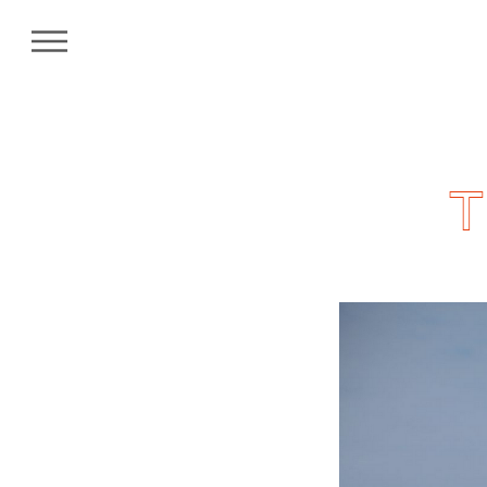
MENU
T