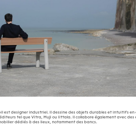
l est designer industriel. Il dessine des objets durables et intuitifs en
éditeurs tel que Vitra, Muji ou Iittala. Il collabore également avec des
obilier dédiés à des lieux, notamment des bancs.