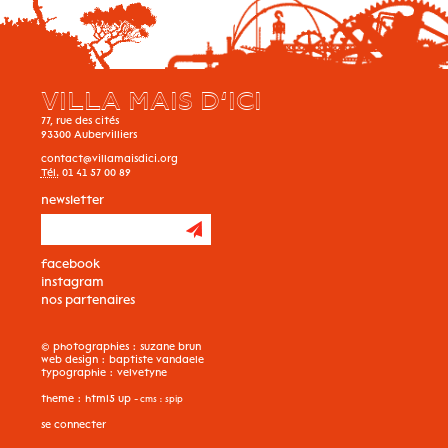
VILLA MAIS D’ICI
77, rue des cités
93300
Aubervilliers
contact@villamaisdici.org
Tél.
01 41 57 00 89
newsletter
facebook
instagram
nos partenaires
© photographies :
suzane brun
web design :
baptiste vandaele
typographie :
velvetyne
theme :
html5 up
- cms :
spip
se connecter