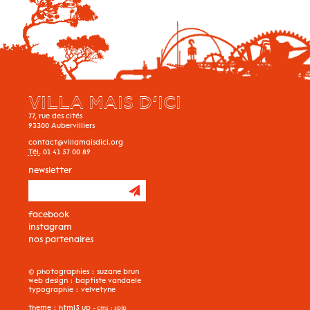
VILLA MAIS D’ICI
77, rue des cités
93300
Aubervilliers
contact@villamaisdici.org
Tél.
01 41 57 00 89
newsletter
facebook
instagram
nos partenaires
© photographies :
suzane brun
web design :
baptiste vandaele
typographie :
velvetyne
theme :
html5 up
- cms :
spip