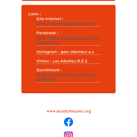
Liens :
Site Internet :
http://www.lesallumeures.org
Facebook :
http://www.facebook.com/les.a
llumeuR.E.S
Instagram : @les.allumeur.e.s
Vimeo : Les Allumeu.R.E.S
Soundcloud :
https://soundcloud.com/user-
810955074
www.lesallumeures.org