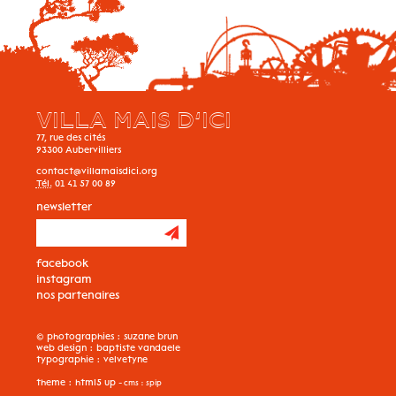
VILLA MAIS D’ICI
77, rue des cités
93300
Aubervilliers
contact@villamaisdici.org
Tél.
01 41 57 00 89
newsletter
facebook
instagram
nos partenaires
© photographies :
suzane brun
web design :
baptiste vandaele
typographie :
velvetyne
theme :
html5 up
- cms :
spip