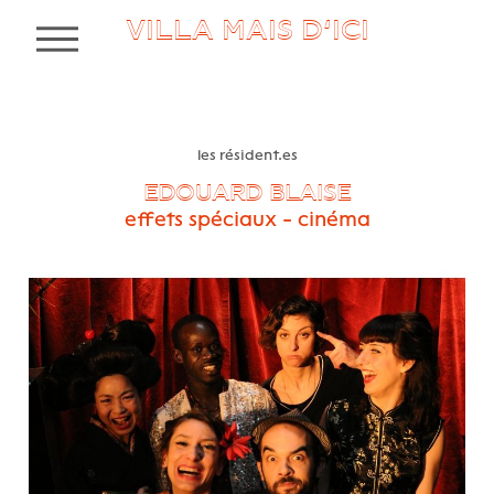
VILLA MAIS D’ICI
MENU
les résident.es
EDOUARD BLAISE
effets spéciaux - cinéma