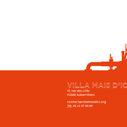
VILLA MAIS D’IC
77, rue des cités
93300
Aubervilliers
contact@villamaisdici.org
Tél.
01 41 57 00 89