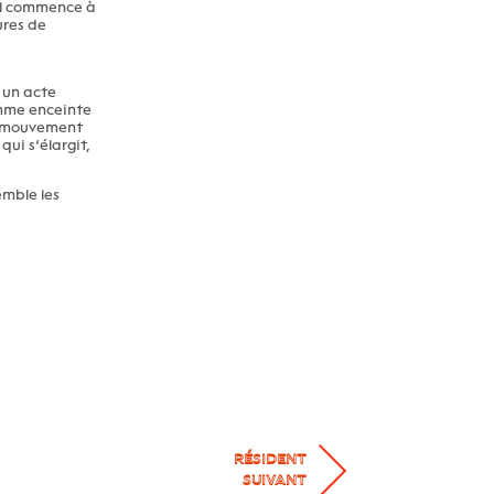
 il commence à
ures de
 un acte
emme enceinte
du mouvement
ui s’élargit,
emble les
RÉSIDENT
SUIVANT