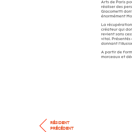
Arts de Paris po
réaliser des per
Giacometti dont 
énormément Moh
La récupération 
créateur qui do
revient sans ce
vital. Présentés
donnant l’illusion
A partir de form
morceaux et déc
RÉSIDENT
PRÉCÉDENT