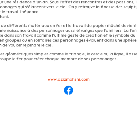
ur une résidence d’un an. Sous l’effet des rencontres et des passions,
sonnages qui s’élancent vers le ciel. On y retrouve la finesse des sculpt
le travail influence
sni.
de différents matériaux en fer et le travail du papier mâché devient
nne naissance à des personnages aussi étranges que familiers. La f
sse dans son travail comme l’ultime geste de création et le symbole 
 en groupes ou en solitaires ces personnages évoluent dans une sphère q
 de vouloir rejoindre le ciel.
es géométriques simples comme le triangle, le cercle ou la ligne, il ass
oupe le fer pour créer chaque membre de ses personnages.
www.azizmohsni.com